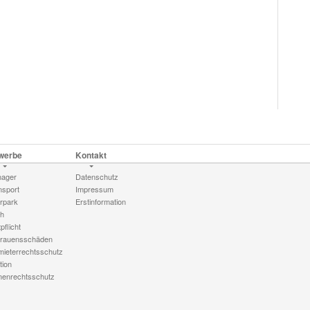
werbe
Kontakt
ager
Datenschutz
nsport
Impressum
rpark
Erstinformation
h
pflicht
trauensschäden
mieterrechtsschutz
tion
menrechtsschutz