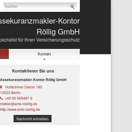
ssekuranzmakler-Kontor
Röllig GmbH
ezialist für Ihren Versicherungsschutz
Kontakt
Kontaktieren Sie uns
Assekuranzmakler-Kontor Röllig GmbH
Hultschiner Damm 190
12623 Berlin
+49 30 565497-0
makler@amk-roellig.de
http://www.amk-roellig.de
Nachricht schreiben