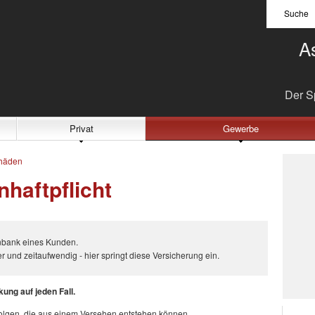
Suche
A
Der Sp
Privat
Gewerbe
häden
aftpflicht
enbank eines Kunden.
r und zeitaufwendig - hier springt diese Versicherung ein.
ung auf jeden Fall.
Folgen, die aus einem Versehen entstehen können.