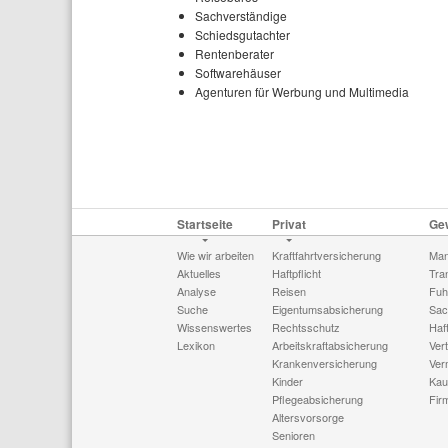
Sachverständige
Schiedsgutachter
Rentenberater
Softwarehäuser
Agenturen für Werbung und Multimedia
Startseite
Privat
Ge
Wie wir arbeiten
Kraftfahrtversicherung
Man
Aktuelles
Haftpflicht
Tra
Analyse
Reisen
Fuh
Suche
Eigentumsabsicherung
Sac
Wissenswertes
Rechtsschutz
Haft
Lexikon
Arbeitskraftabsicherung
Ver
Krankenversicherung
Ver
Kinder
Kau
Pflegeabsicherung
Fir
Altersvorsorge
Senioren