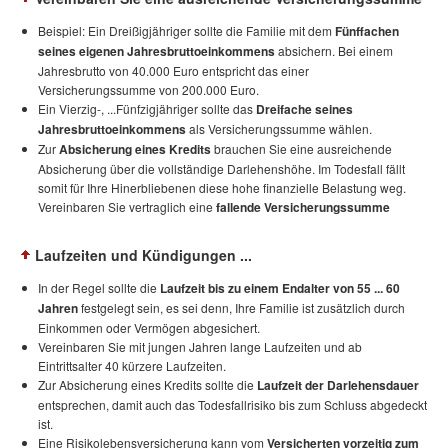
Beispiel: Ein Dreißigjähriger sollte die Familie mit dem
Fünffachen
seines eigenen Jahresbruttoeinkommens
absichern. Bei einem
Jahresbrutto von 40.000 Euro entspricht das einer
Versicherungssumme von 200.000 Euro.
Ein Vierzig-, ...Fünfzigjähriger sollte das
Dreifache seines
Jahresbruttoeinkommens
als Versicherungssumme wählen.
Zur
Absicherung eines Kredits
brauchen Sie eine ausreichende
Absicherung über die vollständige Darlehenshöhe. Im Todesfall fällt
somit für Ihre Hinerbliebenen diese hohe finanzielle Belastung weg.
Vereinbaren Sie vertraglich eine
fallende Versicherungssumme
Laufzeiten und Kündigungen ...
In der Regel sollte die
Laufzeit bis zu einem Endalter von 55 ... 60
Jahren
festgelegt sein, es sei denn, Ihre Familie ist zusätzlich durch
Einkommen oder Vermögen abgesichert.
Vereinbaren Sie mit jungen Jahren lange Laufzeiten und ab
Eintrittsalter 40 kürzere Laufzeiten.
Zur Absicherung eines Kredits sollte die
Laufzeit der Darlehensdauer
entsprechen, damit auch das Todesfallrisiko bis zum Schluss abgedeckt
ist.
Eine Risikolebensversicherung kann vom
Versicherten vorzeitig zum