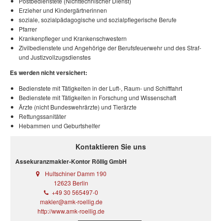
Postbedienstete (Nichttechnischer Dienst)
Erzieher und Kindergärtnerinnen
soziale, sozialpädagogische und sozialpflegerische Berufe
Pfarrer
Krankenpfleger und Krankenschwestern
Zivilbedienstete und Angehörige der Berufsfeuerwehr und des Straf-
und Justizvollzugsdienstes
Es werden nicht versichert:
Bedienstete mit Tätigkeiten in der Luft-, Raum- und Schifffahrt
Bedienstete mit Tätigkeiten in Forschung und Wissenschaft
Ärzte (nicht Bundeswehrärzte) und Tierärzte
Rettungssanitäter
Hebammen und Geburtshelfer
Kontaktieren Sie uns
Assekuranzmakler-Kontor Röllig GmbH
Hultschiner Damm 190
12623 Berlin
+49 30 565497-0
makler@amk-roellig.de
http://www.amk-roellig.de