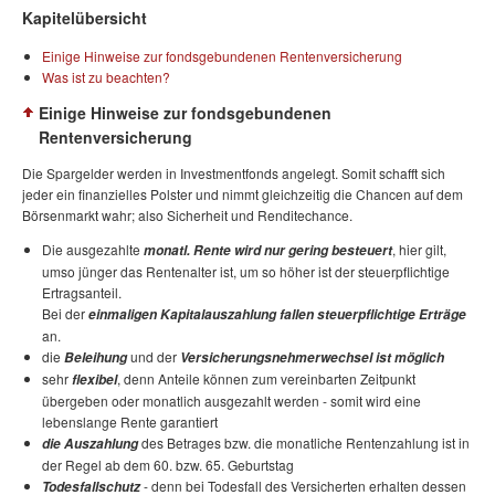
Kapitelübersicht
Einige Hinweise zur fondsgebundenen Rentenversicherung
Was ist zu beachten?
Einige Hinweise zur fondsgebundenen
Rentenversicherung
Die Spargelder werden in Investmentfonds angelegt. Somit schafft sich
jeder ein finanzielles Polster und nimmt gleichzeitig die Chancen auf dem
Börsenmarkt wahr; also Sicherheit und Renditechance.
Die ausgezahlte
, hier gilt,
monatl. Rente wird nur gering besteuert
umso jünger das Rentenalter ist, um so höher ist der steuerpflichtige
Ertragsanteil.
Bei der
einmaligen Kapitalauszahlung fallen steuerpflichtige Erträge
an.
die
und der
Beleihung
Versicherungsnehmerwechsel ist möglich
sehr
, denn Anteile können zum vereinbarten Zeitpunkt
flexibel
übergeben oder monatlich ausgezahlt werden - somit wird eine
lebenslange Rente garantiert
des Betrages bzw. die monatliche Rentenzahlung ist in
die Auszahlung
der Regel ab dem 60. bzw. 65. Geburtstag
- denn bei Todesfall des Versicherten erhalten dessen
Todesfallschutz