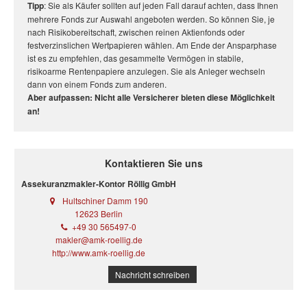
Tipp
: Sie als Käufer sollten auf jeden Fall darauf achten, dass Ihnen
mehrere Fonds zur Auswahl angeboten werden. So können Sie, je
nach Risikobereitschaft, zwischen reinen Aktienfonds oder
festverzinslichen Wertpapieren wählen. Am Ende der Ansparphase
ist es zu empfehlen, das gesammelte Vermögen in stabile,
risikoarme Rentenpapiere anzulegen. Sie als Anleger wechseln
dann von einem Fonds zum anderen.
Aber aufpassen: Nicht alle Versicherer bieten diese Möglichkeit
an!
Kontaktieren Sie uns
Assekuranzmakler-Kontor Röllig GmbH
Hultschiner Damm 190
12623 Berlin
+49 30 565497-0
makler@amk-roellig.de
http://www.amk-roellig.de
Nachricht schreiben