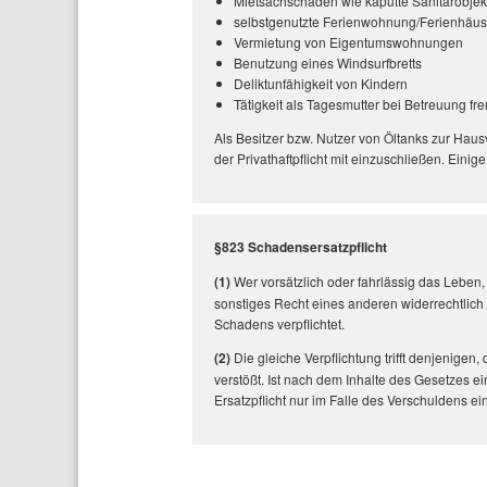
Mietsachschäden wie kaputte Sanitärobjek
selbstgenutzte Ferienwohnung/Ferienhäus
Vermietung von Eigentumswohnungen
Benutzung eines Windsurfbretts
Deliktunfähigkeit von Kindern
Tätigkeit als Tagesmutter bei Betreuung fr
Als Besitzer bzw. Nutzer von Öltanks zur Haus
der Privathaftpflicht mit einzuschließen. Eini
§823 Schadensersatzpflicht
(1)
Wer vorsätzlich oder fahrlässig das Leben,
sonstiges Recht eines anderen widerrechtlich
Schadens verpflichtet.
(2)
Die gleiche Verpflichtung trifft denjenig
verstößt. Ist nach dem Inhalte des Gesetzes e
Ersatzpflicht nur im Falle des Verschuldens ein