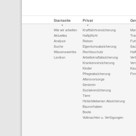
Startseite
Privat
Ge
Wie wir arbeiten
Kraftfahrtversicherung
Man
Aktuelles
Haftpflicht
Tra
Analyse
Reisen
Fuh
Suche
Eigentumsabsicherung
Sac
Wissenswertes
Rechtsschutz
Haft
Lexikon
Arbeitskraftabsicherung
Ver
Krankenversicherung
Ver
Kinder
Kau
Pflegeabsicherung
Fir
Altersvorsorge
Senioren
Sozialversicherung
Tiere
Hinterbliebenen Absicherung
Bauvorhaben
Boote
Vollmachten u. Verfügungen