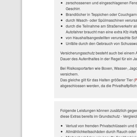
zerschossenen und eingeschlagenen Fenste
Geschirr.
Brandlöcher in Teppichen oder Couchgarn
durch Wasch- oder Spülmaschinen verurs
durch die Teilnahme am Straßenverkehr al
Autofahrer braucht man eine extra Kfz-Haftp
von Haushaltsangestellten verursachte S
Unfälle durch den Gebrauch von Schusswaf
Versicherungsschutz besteht auch bei einem A
Dauer des Aufenthaltes in der Regel für ein Ja
Bei Risikosportarten wie Boxen, Wasser-, Jag
versichern.
Das gleiche gilt für das Halten größerer Tier (
P
abgeschlossen werden, da die Privathaftpflicht
Folgende Leistungen können zusätzlich gegen 
diese Extras bereits im Grundschutz - Vergleic
Verlust von fremden Privatschlüsseln und 
Allmählichkeitsschäden durch Rauch oder F