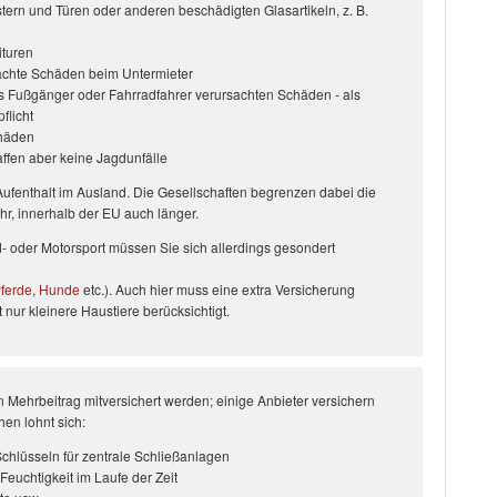
rn und Türen oder anderen beschädigten Glasartikeln, z. B.
ituren
achte Schäden beim Untermieter
s Fußgänger oder Fahrradfahrer verursachten Schäden - als
flicht
chäden
fen aber keine Jagdunfälle
ufenthalt im Ausland. Die Gesellschaften begrenzen dabei die
hr, innerhalb der EU auch länger.
d- oder Motorsport müssen Sie sich allerdings gesondert
ferde
,
Hunde
etc.). Auch hier muss eine extra Versicherung
 nur kleinere Haustiere berücksichtigt.
Mehrbeitrag mitversichert werden; einige Anbieter versichern
hen lohnt sich:
Schlüsseln für zentrale Schließanlagen
euchtigkeit im Laufe der Zeit