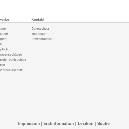
werbe
Kontakt
ager
Datenschutz
nsport
Impressum
rpark
Erstinformation
h
pflicht
trauensschäden
mieterrechtsschutz
tion
menrechtsschutz
Impressum
Erstinformation
Lexikon
Suche