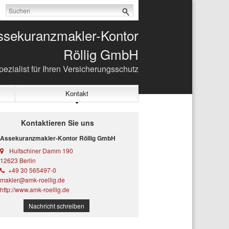
ssekuranzmakler-Kontor
Röllig GmbH
ezialist für Ihren Versicherungsschutz
Kontakt
Kontaktieren Sie uns
Assekuranzmakler-Kontor Röllig GmbH
Hultschiner Damm 190
12623 Berlin
+49 30 565497-0
makler@amk-roellig.de
http://www.amk-roellig.de
Nachricht schreiben