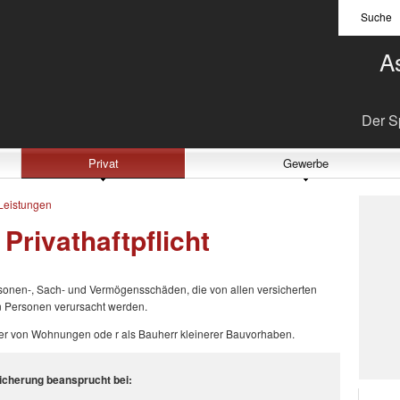
Suche
A
Der Sp
Privat
Gewerbe
Leistungen
Privathaftpflicht
rsonen-, Sach- und Vermögensschäden, die von allen versicherten
n Personen verursacht werden.
ümer von Wohnungen ode r als Bauherr kleinerer Bauvorhaben.
sicherung beansprucht bei: