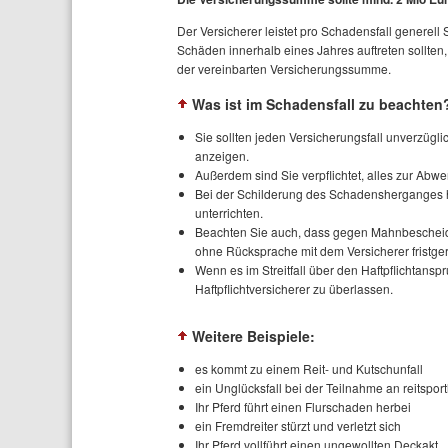
Der Versicherer leistet pro Schadensfall genere
Schäden innerhalb eines Jahres auftreten sollten, 
der vereinbarten Versicherungssumme.
Was ist im Schadensfall zu beachten
Sie sollten jeden Versicherungsfall unverzügli
anzeigen.
Außerdem sind Sie verpflichtet, alles zur A
Bei der Schilderung des Schadensherganges h
unterrichten.
Beachten Sie auch, dass gegen Mahnbeschei
ohne Rücksprache mit dem Versicherer fristger
Wenn es im Streitfall über den Haftpflichtans
Haftpflichtversicherer zu überlassen.
Weitere Beispiele:
es kommt zu einem Reit- und Kutschunfall
ein Unglücksfall bei der Teilnahme an reitspo
Ihr Pferd führt einen Flurschaden herbei
ein Fremdreiter stürzt und verletzt sich
Ihr Pferd vollführt einen ungewollten Deckakt