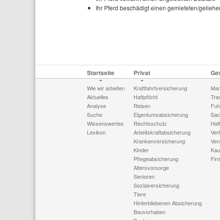
Ihr Pferd beschädigt einen gemieteten/gelie
Startseite
Privat
Ge
Wie wir arbeiten
Kraftfahrtversicherung
Man
Aktuelles
Haftpflicht
Tra
Analyse
Reisen
Fuh
Suche
Eigentumsabsicherung
Sac
Wissenswertes
Rechtsschutz
Haft
Lexikon
Arbeitskraftabsicherung
Ver
Krankenversicherung
Ver
Kinder
Kau
Pflegeabsicherung
Fir
Altersvorsorge
Senioren
Sozialversicherung
Tiere
Hinterbliebenen Absicherung
Bauvorhaben