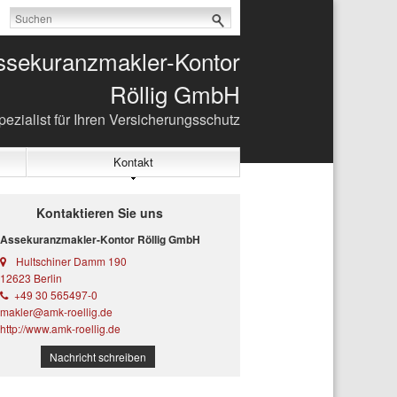
ssekuranzmakler-Kontor
Röllig GmbH
ezialist für Ihren Versicherungsschutz
Kontakt
Kontaktieren Sie uns
Assekuranzmakler-Kontor Röllig GmbH
Hultschiner Damm 190
12623 Berlin
+49 30 565497-0
makler@amk-roellig.de
http://www.amk-roellig.de
Nachricht schreiben