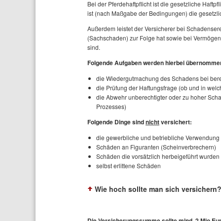
Bei der Pferdehaftpflicht ist die gesetzliche Haftp
ist (nach Maßgabe der Bedingungen) die gesetzliche
Außerdem leistet der Versicherer bei Schadenser
(Sachschaden) zur Folge hat sowie bei Vermögen
sind.
Folgende Aufgaben werden hierbei übernomme
die Wiedergutmachung des Schadens bei ber
die Prüfung der Haftungsfrage (ob und in wel
die Abwehr unberechtigter oder zu hoher Sc
Prozesses)
Folgende Dinge sind
nicht
versichert:
die gewerbliche und betriebliche Verwendung
Schäden an Figuranten (Scheinverbrechern)
Schäden die vorsätzlich herbeigeführt wurden
selbst erlittene Schäden
Wie hoch sollte man sich versichern
Die Versicherungssumme sollte mind. 2 Mio Eur