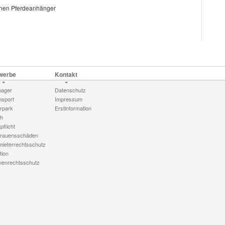
henen Pferdeanhänger
werbe
Kontakt
ager
Datenschutz
nsport
Impressum
rpark
Erstinformation
h
pflicht
trauensschäden
mieterrechtsschutz
tion
menrechtsschutz