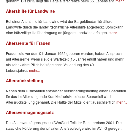
genannt. Bis 2012 liegt die Regelaltersgrenze beim 65. Lebensjahr.
mehr...
Altershilfe für Landwirte
Bei einer Altershilfe für Landwirte wird der Bargeldbedarf für ältere
Landwirte durch die landwirtschaftliche Altershilfe abgedeckt. Somit kann
eine frühzeitige Hofübertragung an jüngere Landwirte erfolgen.
mehr...
Altersrente für Frauen
Frauen, die vor dem 01. Januar 1952 geboren wurden, haben Anspruch
auf Altersrente, wenn sie, die Wartezeit (15 Jahre) erfüllt haben und mehr
als zehn Jahre Pflichtbeiträge nach Vollendung des 40.
Lebensjahres
mehr...
Altersrückstellung
Neben dem Risikoanteil enthält der Versicherungsbeitrag einen Sparanteil
für das im Alter steigende Krankheitsrisiko; dieser Sparanteil wird
Altersrückstellung genannt. Die Hälfte der Mittel dient ausschließlich
mehr...
Altersvermögensgesetz
Das Altersvermögensgesetz (AVmG) ist Teil der Rentenreform 2001. Die
staatliche Förderung der privaten Altersvorsorge wird im AVmG geregelt.