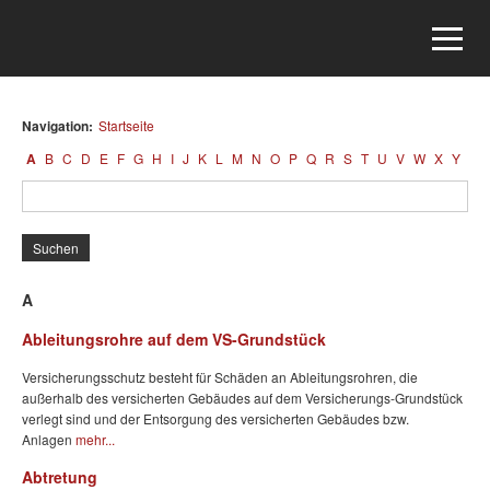
Navigation:
Startseite
A
B
C
D
E
F
G
H
I
J
K
L
M
N
O
P
Q
R
S
T
U
V
W
X
Y
Z
A
Ableitungsrohre auf dem VS-Grundstück
Versicherungsschutz besteht für Schäden an Ableitungsrohren, die
außerhalb des versicherten Gebäudes auf dem Versicherungs-Grundstück
verlegt sind und der Entsorgung des versicherten Gebäudes bzw.
Anlagen
mehr...
Abtretung